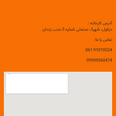
آدرس کارخانه :
دزفول، شهرک صنعتی شماره 3،جنب زندان
تماس با ما:
061-91010524
09909560474