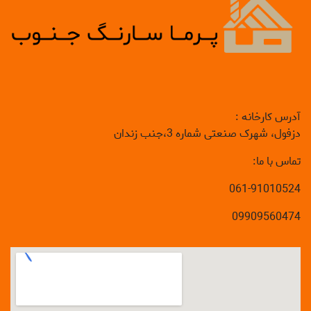
آدرس کارخانه :
دزفول، شهرک صنعتی شماره 3،جنب زندان
تماس با ما:
061-91010524
09909560474