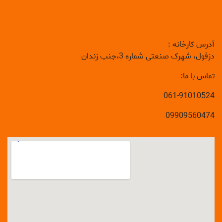
آدرس کارخانه :
دزفول، شهرک صنعتی شماره 3،جنب زندان
تماس با ما:
061-91010524
09909560474