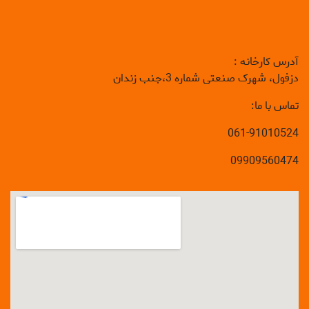
آدرس کارخانه :
دزفول، شهرک صنعتی شماره 3،جنب زندان
تماس با ما:
061-91010524
09909560474