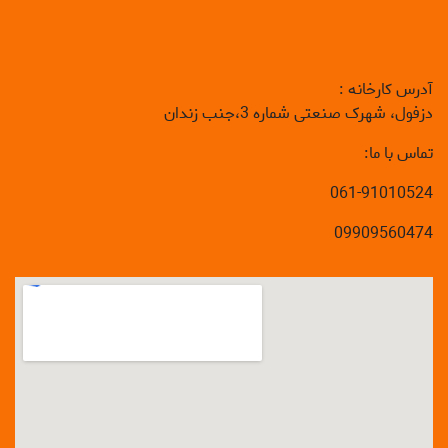
آدرس کارخانه :
دزفول، شهرک صنعتی شماره 3،جنب زندان
تماس با ما:
061-91010524
09909560474