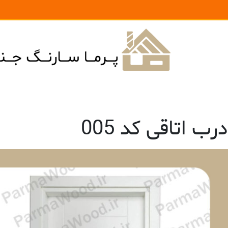
درب اتاقی کد 005