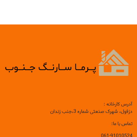
آدرس کارخانه :
دزفول، شهرک صنعتی شماره 3،جنب زندان
تماس با ما:
061-91010524