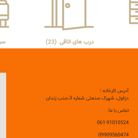
درب های اتاقی
(23)
سر
آدرس کارخانه :
دزفول، شهرک صنعتی شماره 3،جنب زندان
تماس با ما:
061-91010524
09909560474