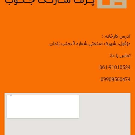
آدرس کارخانه :
دزفول، شهرک صنعتی شماره 3،جنب زندان
تماس با ما:
061-91010524
09909560474