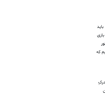
باید
بازی
ور
م که
رکِ
ن