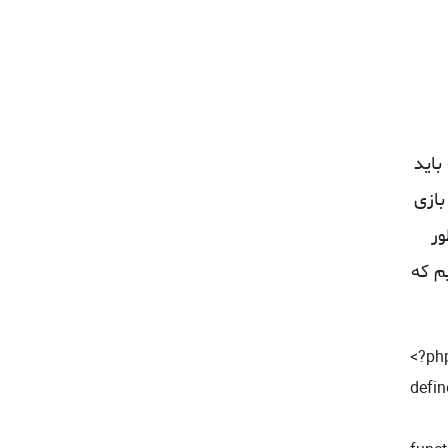
باید
بازی
ور
م که
<?php
defin