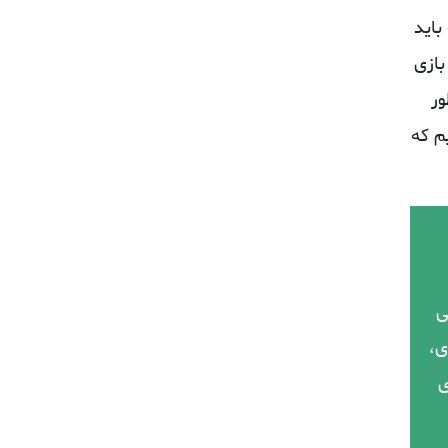
باید
بازی
ور
م که
ﯽ
ﯼ،
ﯼ