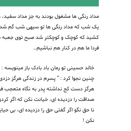
مداد رنگی ها مشغول بودند به جز مداد سفید، ه
یک شب که مداد رنگی ها تو سیهی شب گم شده ب
کشید که کوچک و کوچکتر شد صبح توی جعبه مداد
فردا ما هم در کنار هم نباشیم…
خالد حسینی تو رمان باد بادک باز مینویسه :
ﭼﻨﯿﻦ ﻧﺠﻮﺍ ﮐﺮﺩ : ” ﭘﺴﺮﻡ ﺩﺭ ﺯﻧﺪﮔﯽ ﻫﺮﮔﺰ ﺩﺯﺩﯼ
ﻫﺮﮔﺰ ﺩﺳﺖ ﮐﺞ ﻧﺪﺍﺷﺘﻪ ﭘﺪﺭ ﺑﻪ ﻧﮕﺎﻩ ﻣﺘﻌﺠﺐ ﻓﺮﺯﻧﺪ
ﺻﺪﺍﻗﺖ ﺭﺍ ﺩﺯﺩﯾﺪﻩ ﺍﯼ، ﺧﯿﺎﻧﺖ ﻧﮑﻦ ﮐﻪ ﺍﮔﺮ ﮐﺮﺩ
ﻧﺎ ﺣﻖ ﻧﮕﻮ ﺍﮔﺮ ﮔﻔﺘﯽ ﺣﻖ ﺭﺍ ﺩﺯﺩﯾﺪﻩ ﺍﯼ، ﺑﯽ ﺣﯿ
نکن !