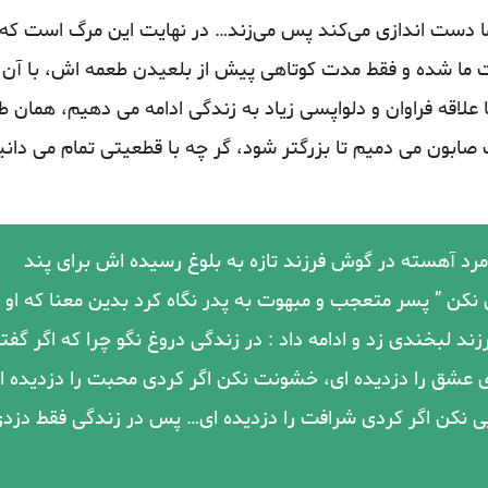
ما دست‌ اندازی می‌کند پس می‌زند… در نهایت این مرگ است که 
ت ما شده و فقط مدت کوتاهی پیش از بلعیدن طعمه اش، با آن 
 علاقه فراوان و دلواپسی زیاد به زندگی ادامه می دهیم، همان‌ ط
صابون می‌ دمیم تا بزرگتر شود، گر چه با قطعیتی تمام می‌ دانی
 ﻣﺮﺩ ﺁﻫﺴﺘﻪ ﺩﺭ ﮔﻮﺵ ﻓﺮﺯﻧﺪ ﺗﺎﺯﻩ ﺑﻪ ﺑﻠﻮﻍ ﺭﺳﯿﺪﻩ ﺍﺵ ﺑﺮﺍﯼ ﭘﻨﺪ
 ﻧﮑﻦ ” ﭘﺴﺮ ﻣﺘﻌﺠﺐ ﻭ ﻣﺒﻬﻮﺕ ﺑﻪ ﭘﺪﺭ ﻧﮕﺎﻩ ﮐﺮﺩ ﺑﺪﯾﻦ ﻣﻌﻨﺎ ﮐﻪ ﺍﻭ
 ﻟﺒﺨﻨﺪﯼ ﺯﺩ ﻭ ﺍﺩﺍﻣﻪ ﺩﺍﺩ : ﺩﺭ ﺯﻧﺪﮔﯽ ﺩﺭﻭﻍ ﻧﮕﻮ ﭼﺮﺍ ﮐﻪ ﺍﮔﺮ ﮔﻔﺘ
ﯼ ﻋﺸﻖ ﺭﺍ ﺩﺯﺩﯾﺪﻩ ﺍﯼ، ﺧﺸﻮﻧﺖ ﻧﮑﻦ ﺍﮔﺮ ﮐﺮﺩﯼ ﻣﺤﺒﺖ ﺭﺍ ﺩﺯﺩﯾﺪﻩ ﺍ
ﺎﯾﯽ ﻧﮑﻦ ﺍﮔﺮ ﮐﺮﺩﯼ ﺷﺮﺍﻓﺖ ﺭﺍ ﺩﺯﺩﯾﺪﻩ ﺍی… ﭘﺲ ﺩﺭ ﺯﻧﺪﮔﯽ ﻓﻘﻂ ﺩﺯﺩ