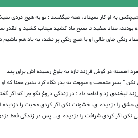
یچکس به او کار نمیداد، همه میگفتند : تو به هیچ دردی نمیخ
ودند، مداد سفید تا صبح ماه کشید مهتاب کشید و انقدر ست
 رنگی جای خالی او با هیچ رنگی پر نشد، به یاد هم باشیم ش
 ﻣﺮﺩ ﺁﻫﺴﺘﻪ ﺩﺭ ﮔﻮﺵ ﻓﺮﺯﻧﺪ ﺗﺎﺯﻩ ﺑﻪ ﺑﻠﻮﻍ ﺭﺳﯿﺪﻩ ﺍﺵ ﺑﺮﺍﯼ ﭘﻨﺪ
 ﻧﮑﻦ ” ﭘﺴﺮ ﻣﺘﻌﺠﺐ ﻭ ﻣﺒﻬﻮﺕ ﺑﻪ ﭘﺪﺭ ﻧﮕﺎﻩ ﮐﺮﺩ ﺑﺪﯾﻦ ﻣﻌﻨﺎ ﮐﻪ ﺍﻭ
 ﻟﺒﺨﻨﺪﯼ ﺯﺩ ﻭ ﺍﺩﺍﻣﻪ ﺩﺍﺩ : ﺩﺭ ﺯﻧﺪﮔﯽ ﺩﺭﻭﻍ ﻧﮕﻮ ﭼﺮﺍ ﮐﻪ ﺍﮔﺮ ﮔﻔﺘ
ﯼ ﻋﺸﻖ ﺭﺍ ﺩﺯﺩﯾﺪﻩ ﺍﯼ، ﺧﺸﻮﻧﺖ ﻧﮑﻦ ﺍﮔﺮ ﮐﺮﺩﯼ ﻣﺤﺒﺖ ﺭﺍ ﺩﺯﺩﯾﺪﻩ ﺍ
ﺎﯾﯽ ﻧﮑﻦ ﺍﮔﺮ ﮐﺮﺩﯼ ﺷﺮﺍﻓﺖ ﺭﺍ ﺩﺯﺩﯾﺪﻩ ﺍی… ﭘﺲ ﺩﺭ ﺯﻧﺪﮔﯽ ﻓﻘﻂ ﺩﺯﺩ