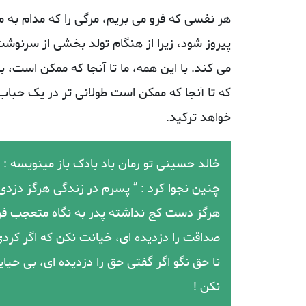
هر نفسی که فرو می‌ بریم، مرگی را که مدام به 
پیروز شود، زیرا از هنگام تولد بخشی از سرنوش
می کند. با این همه، ما تا آنجا که ممکن است، با
که تا آنجا که ممکن است طولانی‌ تر در یک حباب 
خواهد ترکید.
خالد حسینی تو رمان باد بادک باز مینویسه :
ﭼﻨﯿﻦ ﻧﺠﻮﺍ ﮐﺮﺩ : ” ﭘﺴﺮﻡ ﺩﺭ ﺯﻧﺪﮔﯽ ﻫﺮﮔﺰ ﺩﺯﺩﯼ
ﻫﺮﮔﺰ ﺩﺳﺖ ﮐﺞ ﻧﺪﺍﺷﺘﻪ ﭘﺪﺭ ﺑﻪ ﻧﮕﺎﻩ ﻣﺘﻌﺠﺐ ﻓﺮﺯﻧﺪ
ﺻﺪﺍﻗﺖ ﺭﺍ ﺩﺯﺩﯾﺪﻩ ﺍﯼ، ﺧﯿﺎﻧﺖ ﻧﮑﻦ ﮐﻪ ﺍﮔﺮ ﮐﺮﺩ
ﻧﺎ ﺣﻖ ﻧﮕﻮ ﺍﮔﺮ ﮔﻔﺘﯽ ﺣﻖ ﺭﺍ ﺩﺯﺩﯾﺪﻩ ﺍﯼ، ﺑﯽ ﺣﯿ
نکن !