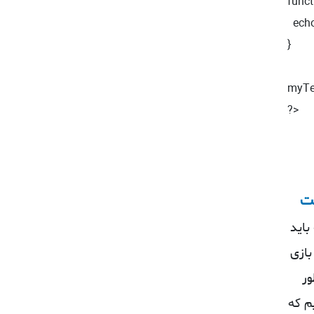
funct
  echo GREETING;

}

myTes
?>
ست
باید
بازی
ور
م که