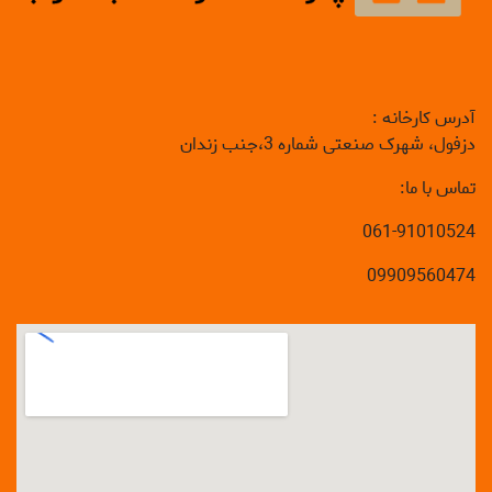
آدرس کارخانه :
دزفول، شهرک صنعتی شماره 3،جنب زندان
تماس با ما:
061-91010524
09909560474