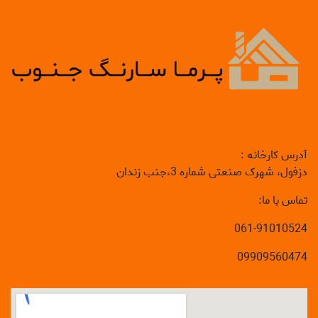
آدرس کارخانه :
دزفول، شهرک صنعتی شماره 3،جنب زندان
تماس با ما:
061-91010524
09909560474