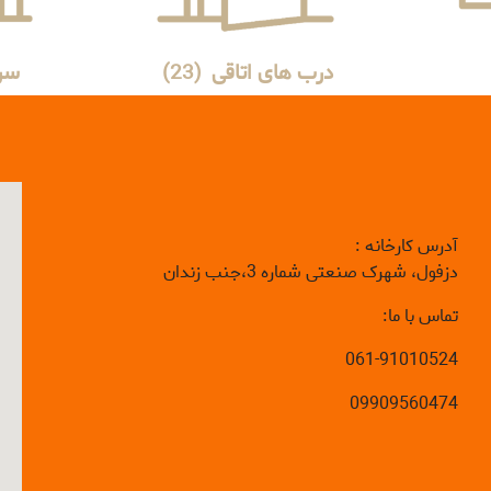
درب های اتاقی
(23)
سر
آدرس کارخانه :
دزفول، شهرک صنعتی شماره 3،جنب زندان
تماس با ما:
061-91010524
09909560474