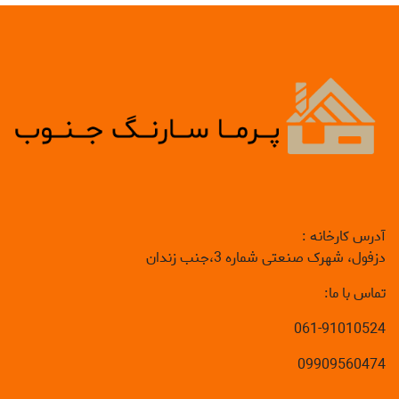
آدرس کارخانه :
دزفول، شهرک صنعتی شماره 3،جنب زندان
تماس با ما:
061-91010524
09909560474