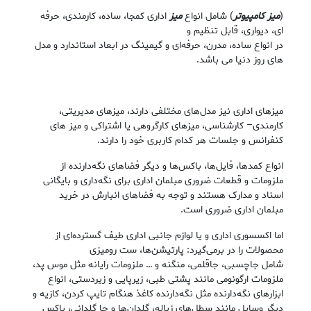
(
میز کامپیوتر
) شامل انواع
میز
اداری کمجا، ساده، کارمندی، حرفه
ای، دیواری، قابل تنظیم و
در انواع ساده، مدرن، حرفه‌ای و گیمینگ در ابعاد استاندارد و مدل
‌های روز دنیا می باشد.
میزهای اداری نیز مدل‌های مختلفی دارند، میزهای مدیریتی،
کارمندی– کارشناسی، میزهای کارگروهی یا اشتراکی و میز های
کنفرانس و جلسات هر کدام کاربری خود را دارند.
انواع کمدها، فایل‌ها، باکس‌ها و دیگر فضاهای نگه‌دارنده از
ملزومات و قطعات ضروری مبلمان اداری برای نگه‌داری و بایگانی
اسناد و مدارک هستند و توجه به فضاهای انبارش در خرید
مبلمان اداری ضروری است.
اما اکسسوری اداری و یا لوازم جانبی اداری طیف گسترده‌ای از
محصولات را در برمی‌گیرد: پارتیشن‌ها، ست رومیزی
شامل جاچسبی، جاقلمی، منگنه و … ملزومات رایانه مثل موس پد،
ملزومات ارگونومی مانند پشتی طبی، زیرپایی و زیردستی، انواع
ابزارهای نگه‌دارنده مثل نگه‌دارنده کاغذ هنگام تایپ کردن، کازیه و
دیگر وسایل مانند سطل‌های زباله، گلدان‌ها و جا گلدانی، باکس