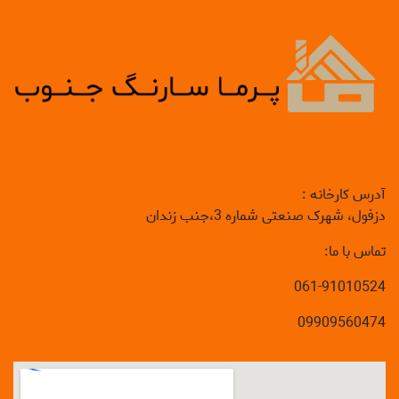
آدرس کارخانه :
دزفول، شهرک صنعتی شماره 3،جنب زندان
تماس با ما:
061-91010524
09909560474