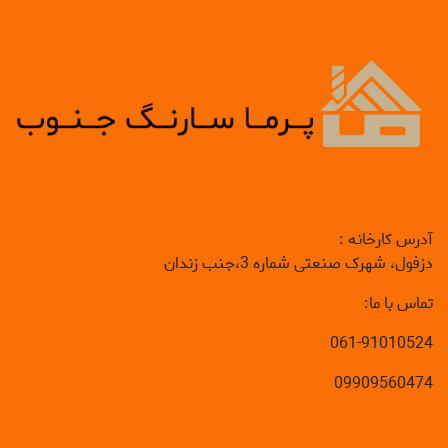
آدرس کارخانه :
دزفول، شهرک صنعتی شماره 3،جنب زندان
تماس با ما:
061-91010524
09909560474