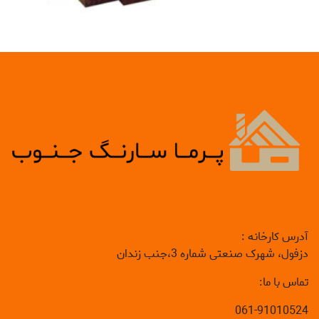
آدرس کارخانه :
دزفول، شهرک صنعتی شماره 3،جنب زندان
تماس با ما:
061-91010524