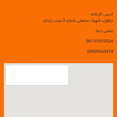
آدرس کارخانه :
دزفول، شهرک صنعتی شماره 3،جنب زندان
تماس با ما:
061-91010524
09909560474