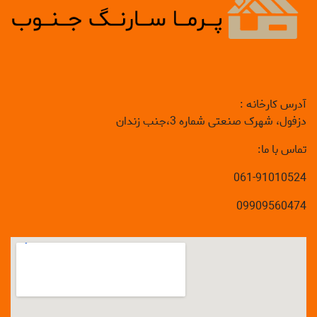
آدرس کارخانه :
دزفول، شهرک صنعتی شماره 3،جنب زندان
تماس با ما:
061-91010524
09909560474