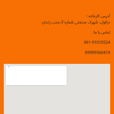
آدرس کارخانه :
دزفول، شهرک صنعتی شماره 3،جنب زندان
تماس با ما:
061-91010524
09909560474