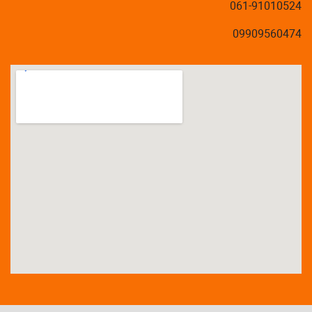
061-91010524
09909560474