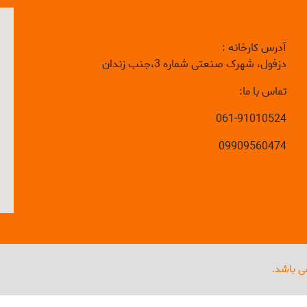
آدرس کارخانه :
دزفول، شهرک صنعتی شماره 3،جنب زندان
تماس با ما:
061-91010524
09909560474
ی باشد.