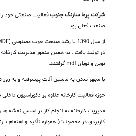
شرکت پرما سارنگ جنوب
صنعت فعال بود.
از سال 1390 با رشد صنعت چوب مصنوعی (MDF) در بازار و ترکیب آن با فلز، با استقبال عموم جامعه از این صنعت،
در تولید یافت . به همین منظور مدیریت کارخان
نوین و نوپای mdf گرفتند.
با مجهز شدن به ماشین آلات پیشرفته و به روز د
حوزه فعالیت کارخانه علاوه بر دکوراسیون داخلی 
کاربردی در محصولات) همواره تأکید و اهتمام دارن