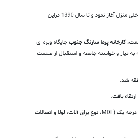
فعالیت صنعتی خود را از سال 1380 در زمینه تولید کابینت آشپزخانه و دکوراسیون داخلی منزل آغاز نمود و تا سال 1390 دراین
کارخانه پرما سارنگ جنوب
جایگاه ویژه ای
به نیاز و خواسته جامعه و استقبال از صنعت
ارتقاء یافت.
مدیریت کارخانه به انجام کار بر اساس نقشه ها و استانداردهای روز دنیا در تمامی پروژه ها، با استفاده از متریال درجه یک (MDF، نوع یراق آلات، لولا و اتصالات